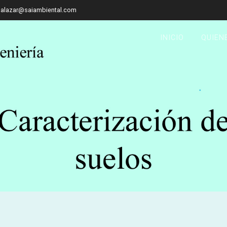
salazar@saiambiental.com
INICIO
QUIEN