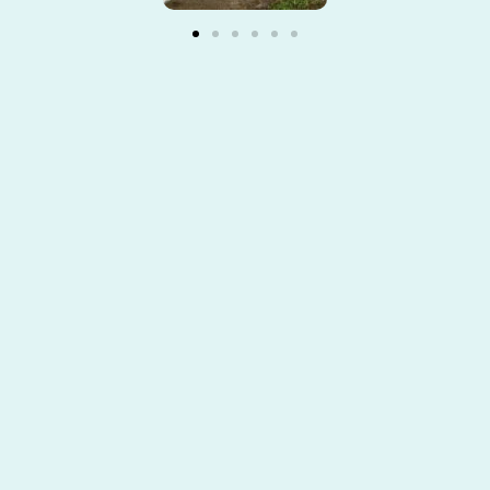
ercial@saiambiental.com
+57 3123065395