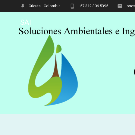
Cúcuta - Colombia
+57 312 306 5395
jose
SAI