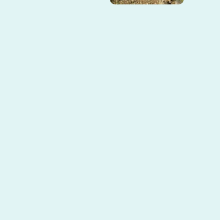
Avenida 2 Numero 1A - 60 Conjunto
com
Santa Catalina. Cúcuta - Norte de
Santander