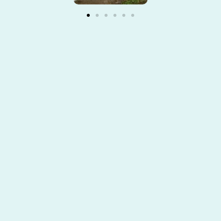
ercial@saiambiental.com
+57 3123065395