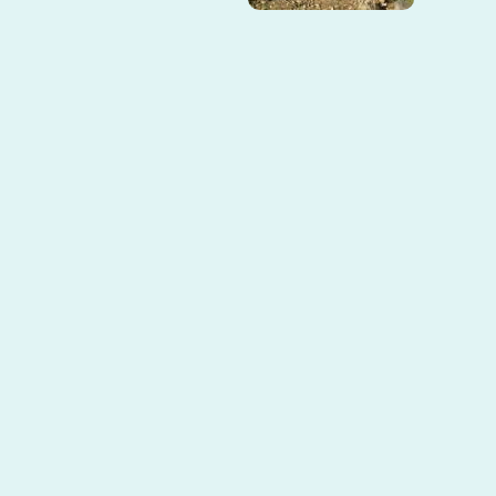
Avenida 2 Numero 1A - 60 Conjunto
com
Santa Catalina. Cúcuta - Norte de
Santander