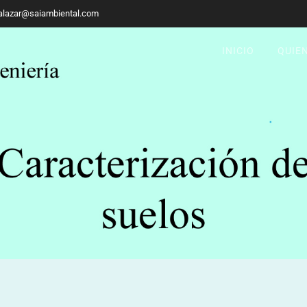
alazar@saiambiental.com
INICIO
QUIE