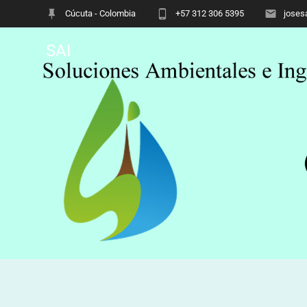
Cúcuta - Colombia
+57 312 306 5395
joses
SAI